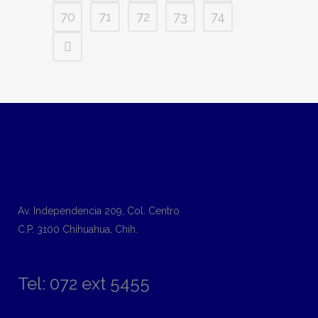
70
71
72
73
74
Av. Independencia 209, Col. Centro
C.P. 3100 Chihuahua, Chih.
Tel: 072 ext 5455