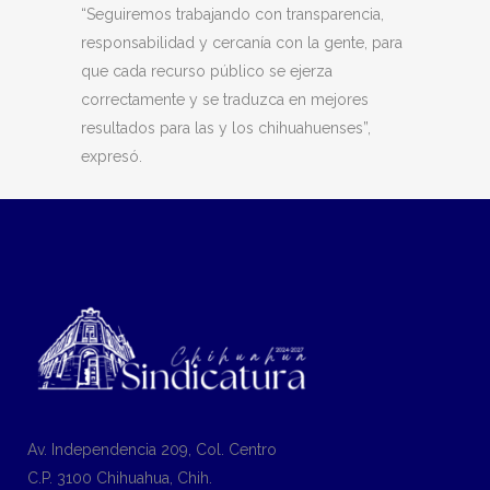
“Seguiremos trabajando con transparencia,
responsabilidad y cercanía con la gente, para
que cada recurso público se ejerza
correctamente y se traduzca en mejores
resultados para las y los chihuahuenses”,
expresó.
Av. Independencia 209, Col. Centro
C.P. 3100 Chihuahua, Chih.