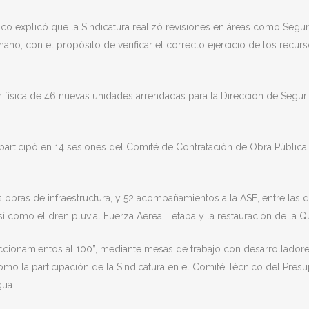
anco explicó que la Sindicatura realizó revisiones en áreas como Segur
no, con el propósito de verificar el correcto ejercicio de los recur
ón física de 46 nuevas unidades arrendadas para la Dirección de Segur
 participó en 14 sesiones del Comité de Contratación de Obra Públic
s obras de infraestructura, y 52 acompañamientos a la ASE, entre las
í como el dren pluvial Fuerza Aérea II etapa y la restauración de la Q
cionamientos al 100”, mediante mesas de trabajo con desarrolladores
omo la participación de la Sindicatura en el Comité Técnico del Presu
gua.