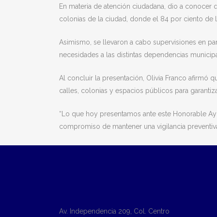
En materia de atención ciudadana, dio a conocer qu
colonias de la ciudad, donde el 84 por ciento de 
Asimismo, se llevaron a cabo supervisiones en par
necesidades a las distintas dependencias municipa
Al concluir la presentación, Olivia Franco afirmó q
calles, colonias y espacios públicos para garanti
“Lo que hoy presentamos ante este Honorable Ayunt
compromiso de mantener una vigilancia preventiva,
Av. Independencia 209, Col. Centro