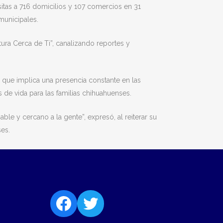
sitas a 716 domicilios y 107 comercios en 31
municipales.
ura Cerca de Ti”, canalizando reportes y
no que implica una presencia constante en las
 de vida para las familias chihuahuenses.
le y cercano a la gente”, expresó, al reiterar su
ses.