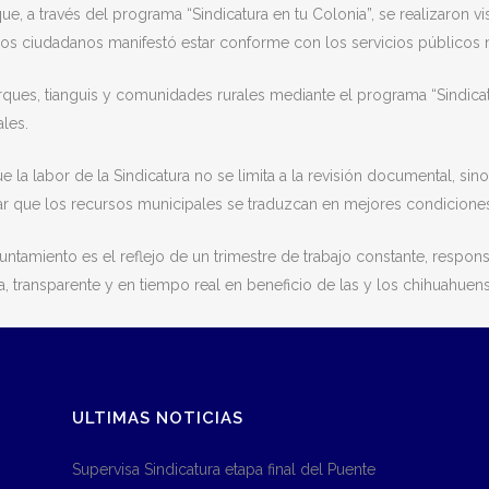
e, a través del programa “Sindicatura en tu Colonia”, se realizaron vi
los ciudadanos manifestó estar conforme con los servicios públicos 
ques, tianguis y comunidades rurales mediante el programa “Sindicat
les.
ue la labor de la Sindicatura no se limita a la revisión documental, si
zar que los recursos municipales se traduzcan en mejores condiciones
amiento es el reflejo de un trimestre de trabajo constante, responsab
 transparente y en tiempo real en beneficio de las y los chihuahuen
ULTIMAS NOTICIAS
Supervisa Sindicatura etapa final del Puente