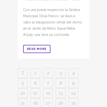
Con una previa inspección la Síndica
Municipal Olivia Franco, se llevó a
cabo la inauguración oficial del domo
en el Jardín de Niños Suave Patria
#1249, una obra ya concluida...
READ MORE
1
2
3
4
5
6
7
8
9
10
11
12
13
14
15
16
17
18
19