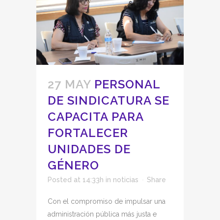
27 MAY
PERSONAL
DE SINDICATURA SE
CAPACITA PARA
FORTALECER
UNIDADES DE
GÉNERO
Posted at 14:33h
in
noticias
Share
Con el compromiso de impulsar una
administración pública más justa e