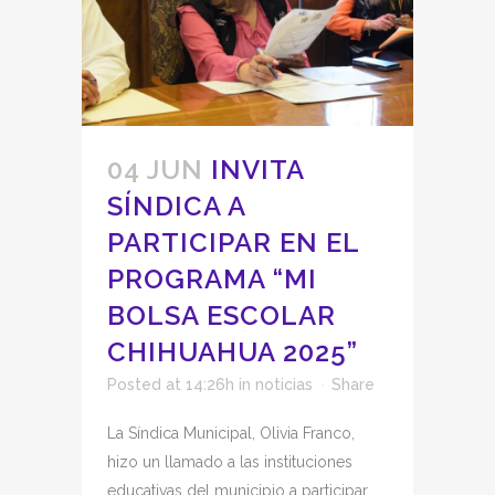
04 JUN
INVITA
SÍNDICA A
PARTICIPAR EN EL
PROGRAMA “MI
BOLSA ESCOLAR
CHIHUAHUA 2025”
Posted at 14:26h
in
noticias
Share
La Síndica Municipal, Olivia Franco,
hizo un llamado a las instituciones
educativas del municipio a participar