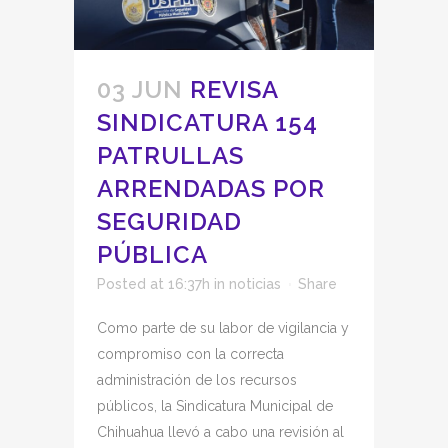
03 JUN
REVISA
SINDICATURA 154
PATRULLAS
ARRENDADAS POR
SEGURIDAD
PÚBLICA
Posted at 16:37h
in
noticias
Share
Como parte de su labor de vigilancia y
compromiso con la correcta
administración de los recursos
públicos, la Sindicatura Municipal de
Chihuahua llevó a cabo una revisión al