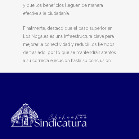
y que los beneficios lleguen de manera
efectiva a la ciudadanía.
Finalmente, destacó que el paso superior en
Los Nogales es una infraestructura clave para
mejorar la conectividad y reducir los tiempos
de traslado, por lo que se mantendrán atentos
a su correcta ejecución hasta su conclusión.