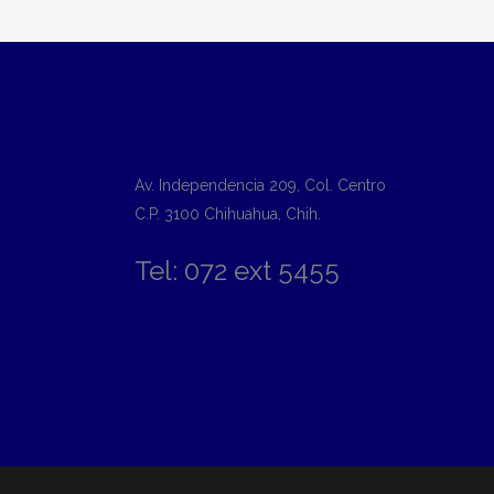
Av. Independencia 209, Col. Centro
C.P. 3100 Chihuahua, Chih.
Tel: 072 ext 5455