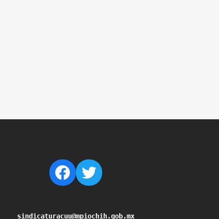
sindicaturacuu@mpiochih.gob.mx