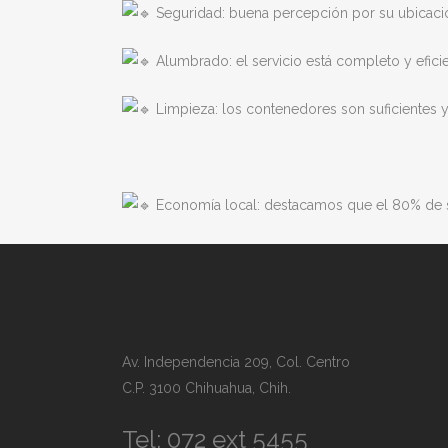
Seguridad: buena percepción por su ubicació
Alumbrado: el servicio está completo y efici
Limpieza: los contenedores son suficientes y
Economía local: destacamos que el 80% de s
Av. Independencia 209, Col. Centro
C.P. 3100 Chihuahua, Chih.
Tel: 072 ext 5455