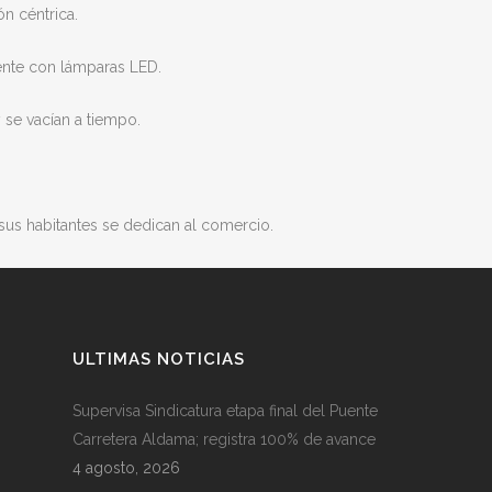
n céntrica.
ente con lámparas LED.
 se vacían a tiempo.
us habitantes se dedican al comercio.
ULTIMAS NOTICIAS
Supervisa Sindicatura etapa final del Puente
Carretera Aldama; registra 100% de avance
4 agosto, 2026