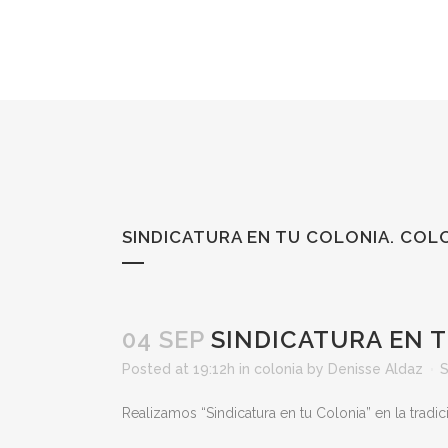
SINDICATURA EN TU COLONIA. COL
04 SEP
SINDICATURA EN T
Posted at 19:12h
in
colonia
by
Denisse Aldaz
S
Realizamos “Sindicatura en tu Colonia” en la trad