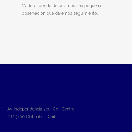
Madero, donde detectamos una pequeña
observación que daremos seguimiento.
Av. Independencia 209, Col. Centro
C.P. 3100 Chihuahua, Chih.