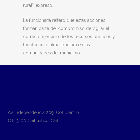
rural”, expresó.
La funcionaria reiteró que estas acciones
forman parte del compromiso de vigilar el
correcto ejercicio de los recursos públicos y
fortalecer la infraestructura en las
comunidades del municipio.
Av. Independencia 209, Col. Centro
C.P. 3100 Chihuahua, Chih.