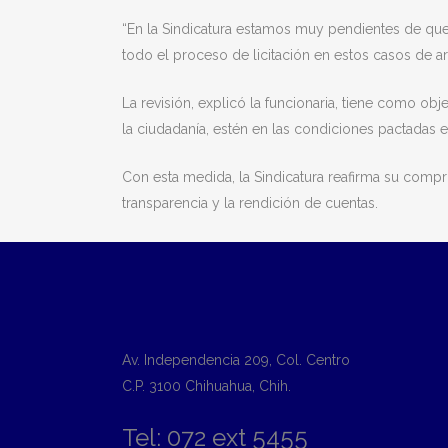
“En la Sindicatura estamos muy pendientes de qu
todo el proceso de licitación en estos casos de a
La revisión, explicó la funcionaria, tiene como obje
la ciudadanía, estén en las condiciones pactadas e
Con esta medida, la Sindicatura reafirma su comp
transparencia y la rendición de cuentas.
Av. Independencia 209, Col. Centro
C.P. 3100 Chihuahua, Chih.
Tel: 072 ext 5455