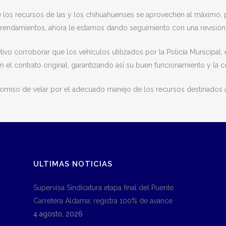
e los recursos de las y los chihuahuenses se aprovechen al máximo,
rrendamientos, ahora le estamos dando seguimiento con una revisión fí
tivo corroborar que los vehículos utilizados por la Policía Municipal, 
n el contrato original, garantizando así su buen funcionamiento y la c
romiso de velar por el adecuado manejo de los recursos destinados a
ULTIMAS NOTICIAS
Supervisa Sindicatura etapa final del Puente
Carretera Aldama; registra 100% de avance
4 agosto, 2026