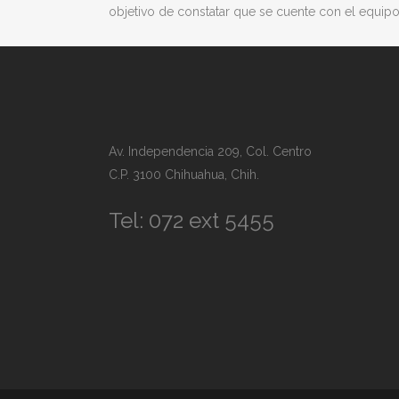
objetivo de constatar que se cuente con el equipo
Av. Independencia 209, Col. Centro
C.P. 3100 Chihuahua, Chih.
Tel: 072 ext 5455