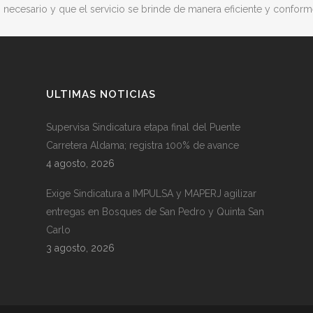
 necesario y que el servicio se brinde de manera eficiente y conform
ULTIMAS NOTICIAS
Supervisa Sindicatura etapa final del Puente
Carretera Aldama; registra 100% de avance
4 agosto, 2026
Exige Sindicatura a IMPULSA y MAPERJ agilizar
entregas en Bosques de San Pedro y Quinta San
Carlo
3 agosto, 2026