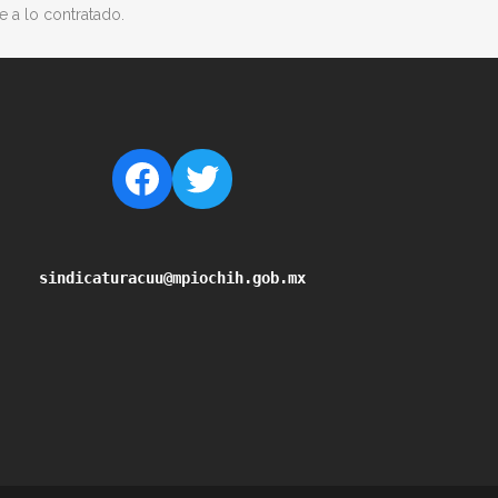
e a lo contratado.
sindicaturacuu@mpiochih.gob.mx