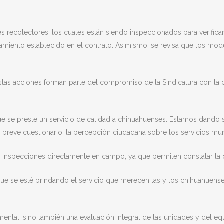
s recolectores, los cuales están siendo inspeccionados para verifica
miento establecido en el contrato. Asimismo, se revisa que los mod
stas acciones forman parte del compromiso de la Sindicatura con la ca
 que se preste un servicio de calidad a chihuahuenses. Estamos dando
 breve cuestionario, la percepción ciudadana sobre los servicios muni
s inspecciones directamente en campo, ya que permiten constatar la 
que se esté brindando el servicio que merecen las y los chihuahuens
ntal, sino también una evaluación integral de las unidades y del equ