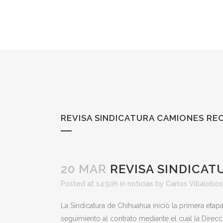
REVISA SINDICATURA CAMIONES R
20 MAR
REVISA SINDICAT
Posted at 14:50h
in
noticias
by
Carlos Villalobos
La Sindicatura de Chihuahua inició la primera eta
seguimiento al contrato mediante el cual la Direcc