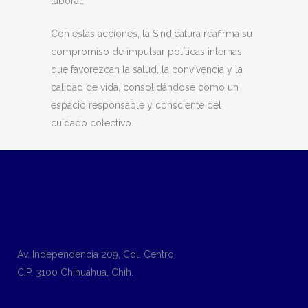
laboral.
Con estas acciones, la Sindicatura reafirma su
compromiso de impulsar políticas internas
que favorezcan la salud, la convivencia y la
calidad de vida, consolidándose como un
espacio responsable y consciente del
cuidado colectivo.
Av. Independencia 209, Col. Centro
C.P. 3100 Chihuahua, Chih.