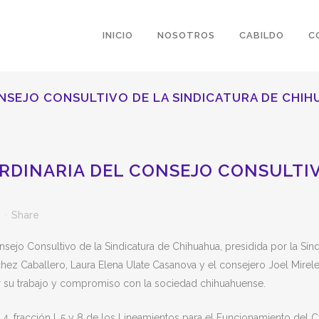
INICIO
NOSOTROS
CABILDO
C
ONSEJO CONSULTIVO DE LA SINDICATURA DE CHI
RDINARIA DEL CONSEJO CONSULTIV
Share
nsejo Consultivo de la Sindicatura de Chihuahua, presidida por la Sínd
nchez Caballero, Laura Elena Ulate Casanova y el consejero Joel Mire
r su trabajo y compromiso con la sociedad chihuahuense.
os 4, fracción I, 5 y 8 de los Lineamientos para el Funcionamiento del