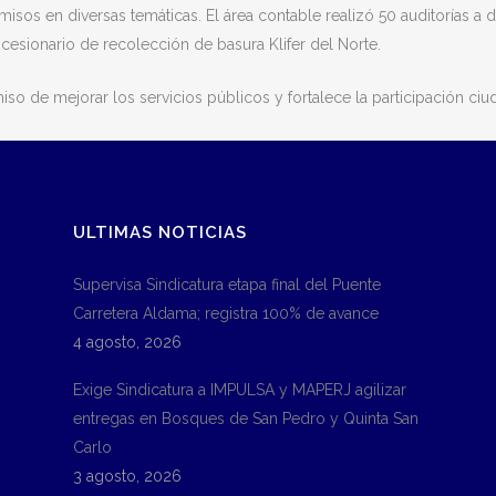
isos en diversas temáticas. El área contable realizó 50 auditorías a
cesionario de recolección de basura Klifer del Norte.
so de mejorar los servicios públicos y fortalece la participación ciu
ULTIMAS NOTICIAS
Supervisa Sindicatura etapa final del Puente
Carretera Aldama; registra 100% de avance
4 agosto, 2026
Exige Sindicatura a IMPULSA y MAPERJ agilizar
entregas en Bosques de San Pedro y Quinta San
Carlo
3 agosto, 2026