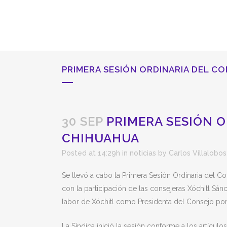
PRIMERA SESIÓN ORDINARIA DEL C
30 SEP
PRIMERA SESIÓN O
CHIHUAHUA
Posted at 14:29h
in
noticias
by
Carlos Villalobos
Se llevó a cabo la Primera Sesión Ordinaria del Co
con la participación de las consejeras Xóchitl Sá
labor de Xóchitl como Presidenta del Consejo po
La Síndica inició la sesión conforme a los artícul