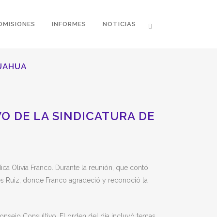
OMISIONES
INFORMES
NOTICIAS
HUAHUA
O DE LA SINDICATURA DE
ica Olivia Franco. Durante la reunión, que contó
les Ruiz, donde Franco agradeció y reconoció la
 Consejo Consultivo. El orden del día incluyó temas