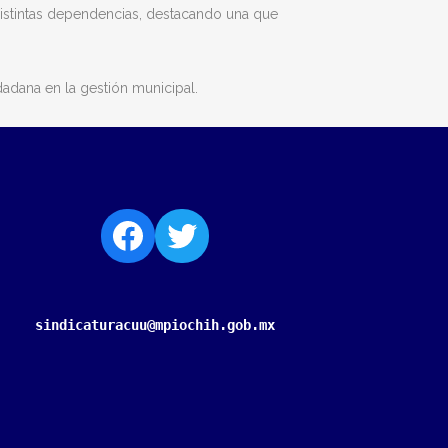
 distintas dependencias, destacando una que
dadana en la gestión municipal.
sindicaturacuu@mpiochih.gob.mx