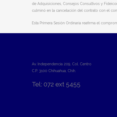
de Adquisiciones, Consejos Consultivos y Fideicom
culminó en la cancelación del contrato con el con
Esta Primera Sesión Ordinaria reafirma el compromi
Av. Independencia 209, Col. Centro
C.P. 3100 Chihuahua, Chih.
Tel: 072 ext 5455