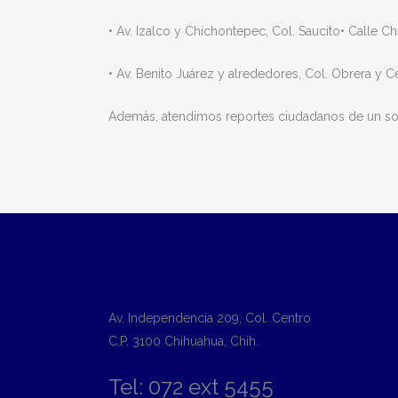
• Av. Izalco y Chichontepec, Col. Saucito• Calle 
• Av. Benito Juárez y alrededores, Col. Obrera y Ce
Además, atendimos reportes ciudadanos de un soca
Av. Independencia 209, Col. Centro
C.P. 3100 Chihuahua, Chih.
Tel: 072 ext 5455