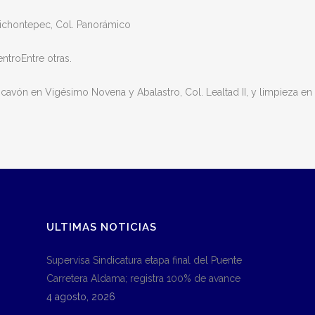
Chichontepec, Col. Panorámico
ntroEntre otras.
vón en Vigésimo Novena y Abalastro, Col. Lealtad II, y limpieza en 
ULTIMAS NOTICIAS
Supervisa Sindicatura etapa final del Puente
Carretera Aldama; registra 100% de avance
4 agosto, 2026