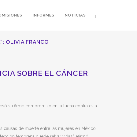
OMISIONES
INFORMES
NOTICIAS
”: OLIVIA FRANCO
CIA SOBRE EL CÁNCER
esó su firme compromiso en la lucha contra esta
s causas de muerte entre las mujeres en México.
ección temprana puede salvar vidas”, afirmó.