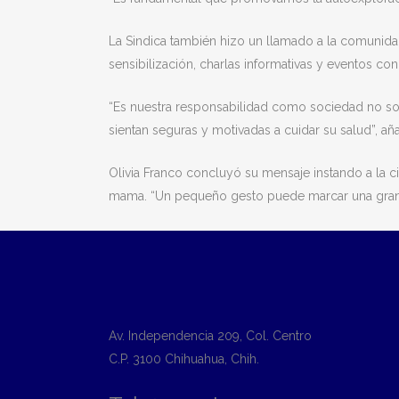
La Sindica también hizo un llamado a la comunida
sensibilización, charlas informativas y eventos c
“Es nuestra responsabilidad como sociedad no so
sientan seguras y motivadas a cuidar su salud”, añ
Olivia Franco concluyó su mensaje instando a la c
mama. “Un pequeño gesto puede marcar una gran di
Av. Independencia 209, Col. Centro
C.P. 3100 Chihuahua, Chih.