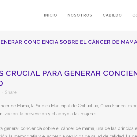
INICIO
NOSOTROS
CABILDO
C
GENERAR CONCIENCIA SOBRE EL CÁNCER DE MAMA
S CRUCIAL PARA GENERAR CONCIEN
O
Share
er de Mama, la Sindica Municipal de Chihuahua, Olivia Franco, expr
tización, la prevención y el apoyo a las mujeres.
a generar conciencia sobre el cáncer de mama, una de las principale
n, la mamografía y el acceso a servicios de salud de calidad. La det