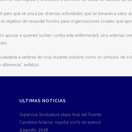
d para que se una a las diversas actividades que se llevarán a cabo
on el objetivo de recaudar fondos para organizaciones locales que ap
lo apoyar a quienes luchan contra esta enfermedad, sino además cre
adió.
iudadanía a vestirse de rosa durante octubre como un símbolo de sol
ferencia”, enfatizó.
ULTIMAS NOTICIAS
Supervisa Sindicatura etapa final del Puente
Carretera Aldama; registra 100% de avance
4 agosto, 2026