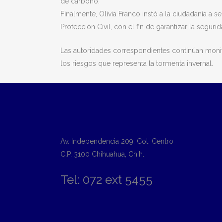
de carbono.
Finalmente, Olivia Franco instó a la ciudadanía a 
Protección Civil, con el fin de garantizar la segur
Las autoridades correspondientes continúan monit
los riesgos que representa la tormenta invernal.
Av. Independencia 209, Col. Centro
C.P. 3100 Chihuahua, Chih.
Tel: 072 ext 5455