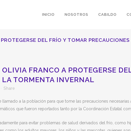
INICIO
NOSOTROS
CABILDO
C
 A PROTEGERSE DEL FRÍO Y TOMAR PRECAUCIONE
 OLIVIA FRANCO A PROTEGERSE DEL
 LA TORMENTA INVERNAL
Share
te llamado a la población para que tome las precauciones necesarias an
máticos que fueron reportados tanto por la Coordinación Estatal com
damente para evitar problemas de salud derivados del frío, como hipo
ales como los adultos mayores, los niños y las mascotas, quienes so