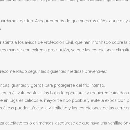
ardarnos del frío. Asegurémonos de que nuestros niños, abuelos y 
o.
ar atenta a los avisos de Protección Civil, que han informado sobre la
tores manejar con extrema precaución, ya que las condiciones climáti
n recomendado seguir las siguientes medidas preventivas:
das, guantes y gorros para protegerse del frío intenso.
 son más vulnerables a las bajas temperaturas y requieren cuidados e
en lugares cálidos el mayor tiempo posible y evite la exposición pr
máticas pueden afectar la visibilidad y las condiciones de las carret
liza calefactores o chimeneas, asegúrese de que haya una ventilació