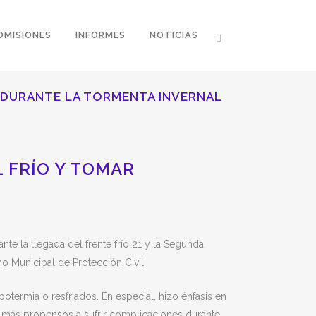
OMISIONES
INFORMES
NOTICIAS
S DURANTE LA TORMENTA INVERNAL
 FRÍO Y TOMAR
te la llegada del frente frío 21 y la Segunda
o Municipal de Protección Civil.
termia o resfriados. En especial, hizo énfasis en
n más propensos a sufrir complicaciones durante