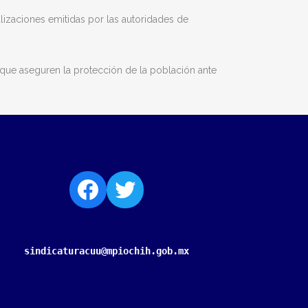
alizaciones emitidas por las autoridades de
que aseguren la protección de la población ante
sindicaturacuu@mpiochih.gob.mx