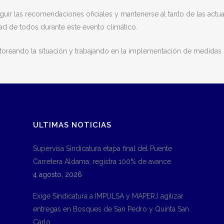
seguir las recomendaciones oficiales y mantenerse al tanto de las actu
idad de todos durante este evento climático.
oreando la situación y trabajando en la implementación de medidas 
ULTIMAS NOTICIAS
Supervisa Sindicatura etapa final del Puente
Carretera Aldama; registra 100% de avance
4 agosto, 2026
Exige Sindicatura a IMPULSA y MAPERJ agilizar
entregas en Bosques de San Pedro y Quinta San
Carlo