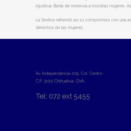
injusticia. Basta de violencia a nosotras mujeres. 
La Síndica refrendó así su compromiso con una adm
derechos de las mujeres.
Av. Independencia 209, Col. Centro
C.P. 3100 Chihuahua, Chih.
Tel: 072 ext 5455