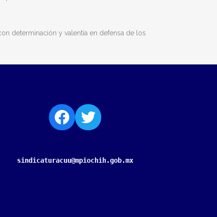
con determinación y valentía en defensa de los
sindicaturacuu@mpiochih.gob.mx