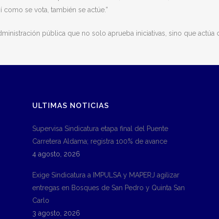
Así como se vota, también se actúe.”
inistración pública que no solo aprueba iniciativas, sino que actúa 
ULTIMAS NOTICIAS
Supervisa Sindicatura etapa final del Puente
Carretera Aldama; registra 100% de avance
4 agosto, 2026
Exige Sindicatura a IMPULSA y MAPERJ agilizar
entregas en Bosques de San Pedro y Quinta San
Carlo
3 agosto, 2026