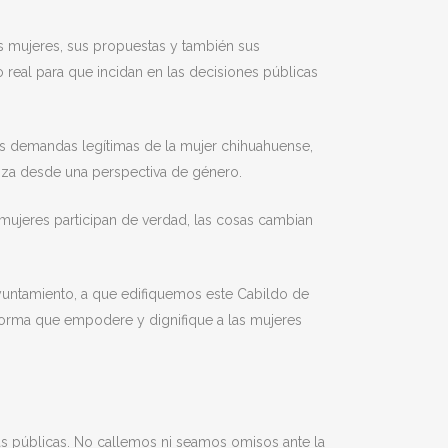
as mujeres, sus propuestas y también sus
o real para que incidan en las decisiones públicas
 las demandas legítimas de la mujer chihuahuense,
anza desde una perspectiva de género.
mujeres participan de verdad, las cosas cambian
Ayuntamiento, a que edifiquemos este Cabildo de
taforma que empodere y dignifique a las mujeres
cinas públicas. No callemos ni seamos omisos ante la