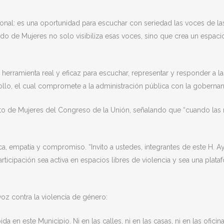
ional: es una oportunidad para escuchar con seriedad las voces de l
ldo de Mujeres no solo visibiliza esas voces, sino que crea un espaci
a herramienta real y eficaz para escuchar, representar y responder a
rollo, el cual compromete a la administración pública con la gobern
ento de Mujeres del Congreso de la Unión, señalando que “cuando las 
ca, empatía y compromiso. “Invito a ustedes, integrantes de este H. 
articipación sea activa en espacios libres de violencia y sea una pla
voz contra la violencia de género:
da en este Municipio. Ni en las calles, ni en las casas, ni en las ofi