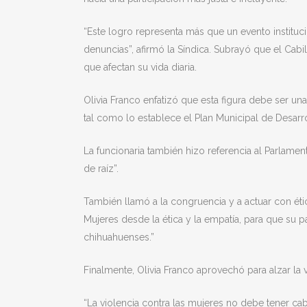
“Este logro representa más que un evento instituc
denuncias”, afirmó la Síndica. Subrayó que el Cabi
que afectan su vida diaria.
Olivia Franco enfatizó que esta figura debe ser un
tal como lo establece el Plan Municipal de Desar
La funcionaria también hizo referencia al Parlam
de raíz”.
También llamó a la congruencia y a actuar con éti
Mujeres desde la ética y la empatía, para que su p
chihuahuenses.”
Finalmente, Olivia Franco aprovechó para alzar la 
“La violencia contra las mujeres no debe tener cabi