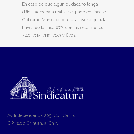
En caso de que algún ciudadano tenga
dificultades para realizar el pago en línea, el
Gobierno Municipal ofrece asesoría gratuita a
través de la línea 072, con las extensiones
7110, 7115, 7119, 7159 y 6702.
Av. Independencia 209, Col. Centro
C.P. 3100 Chihuahua, Chih.