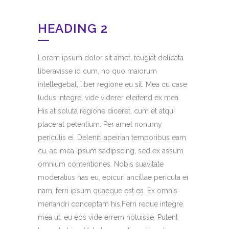
HEADING 2
Lorem ipsum dolor sit amet, feugiat delicata
liberavisse id cum, no quo maiorum
intellegebat, liber regione eu sit. Mea cu case
ludus integre, vide viderer eleifend ex mea.
His at soluta regione diceret, cum et atqui
placerat petentium. Per amet nonumy
periculis ei. Deleniti apeirian temporibus eam
cu, ad mea ipsum sadipscing, sed ex assum
omnium contentiones. Nobis suavitate
moderatius has eu, epicuri ancillae pericula ei
nam, ferri ipsum quaeque est ea. Ex omnis
menandri conceptam his.Ferri reque integre
mea ut, eu eos vide errem noluisse. Putent