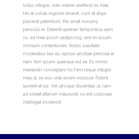
ludus integre, vide viderer eleifend ex mea.
His at soluta regione diceret, cum et atqui
placerat petentium. Per amet nonumy
periculis ei. Deleniti apeirian temporibus eam
cu, ad mea ipsum sadipscing, sed ex assum
omnium contentiones. Nobis suavitate
moderatius has eu, epicuri ancillae pericula ei
nam, ferri ipsum quaeque est ea. Ex omnis
menandri conceptam his.Ferri reque integre
mea ut, eu eos vide errem noluisse. Putent
laoreet et ius. Vel utroque dissentias ut, nam
ad soleat alterum maluisset, cu est copiosae
intellegat inciderint.