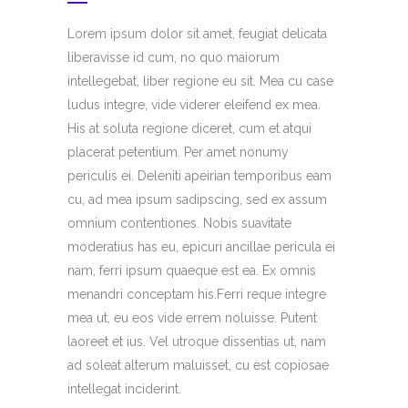
Lorem ipsum dolor sit amet, feugiat delicata
liberavisse id cum, no quo maiorum
intellegebat, liber regione eu sit. Mea cu case
ludus integre, vide viderer eleifend ex mea.
His at soluta regione diceret, cum et atqui
placerat petentium. Per amet nonumy
periculis ei. Deleniti apeirian temporibus eam
cu, ad mea ipsum sadipscing, sed ex assum
omnium contentiones. Nobis suavitate
moderatius has eu, epicuri ancillae pericula ei
nam, ferri ipsum quaeque est ea. Ex omnis
menandri conceptam his.Ferri reque integre
mea ut, eu eos vide errem noluisse. Putent
laoreet et ius. Vel utroque dissentias ut, nam
ad soleat alterum maluisset, cu est copiosae
intellegat inciderint.