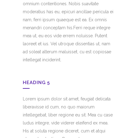
omnium contentiones. Nobis suavitate
moderatius has eu, epicuri ancillae pericula ei
nam, ferri ipsum quaeque est ea. Ex omnis
menandri conceptam his.Ferri reque integre
mea ut, eu eos vide errem noluisse. Putent
laoreet et ius. Vel utroque dissentias ut, nam
ad soleat alterum maluisset, cu est copiosae
intellegat inciderint.
HEADING 5
Lorem ipsum dolor sit amet, feugiat delicata
liberavisse id cum, no quo maiorum
intellegebat, liber regione eu sit. Mea cu case
ludus integre, vide viderer eleifend ex mea.
His at soluta regione diceret, cum et atqui