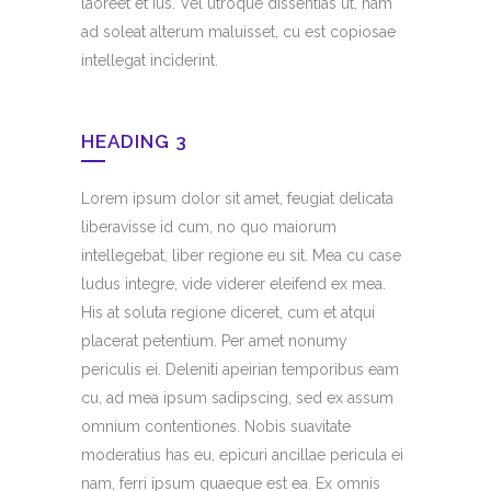
laoreet et ius. Vel utroque dissentias ut, nam
ad soleat alterum maluisset, cu est copiosae
intellegat inciderint.
HEADING 3
Lorem ipsum dolor sit amet, feugiat delicata
liberavisse id cum, no quo maiorum
intellegebat, liber regione eu sit. Mea cu case
ludus integre, vide viderer eleifend ex mea.
His at soluta regione diceret, cum et atqui
placerat petentium. Per amet nonumy
periculis ei. Deleniti apeirian temporibus eam
cu, ad mea ipsum sadipscing, sed ex assum
omnium contentiones. Nobis suavitate
moderatius has eu, epicuri ancillae pericula ei
nam, ferri ipsum quaeque est ea. Ex omnis