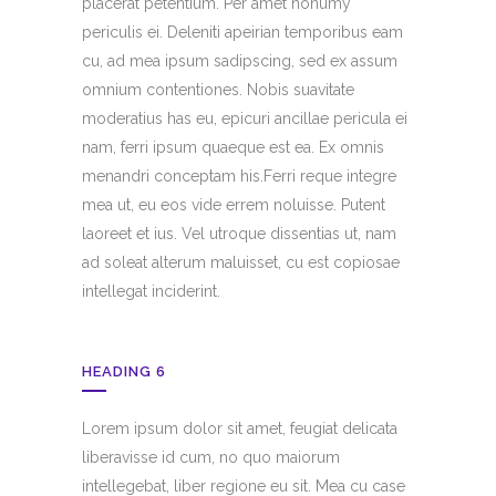
placerat petentium. Per amet nonumy
periculis ei. Deleniti apeirian temporibus eam
cu, ad mea ipsum sadipscing, sed ex assum
omnium contentiones. Nobis suavitate
moderatius has eu, epicuri ancillae pericula ei
nam, ferri ipsum quaeque est ea. Ex omnis
menandri conceptam his.Ferri reque integre
mea ut, eu eos vide errem noluisse. Putent
laoreet et ius. Vel utroque dissentias ut, nam
ad soleat alterum maluisset, cu est copiosae
intellegat inciderint.
HEADING 6
Lorem ipsum dolor sit amet, feugiat delicata
liberavisse id cum, no quo maiorum
intellegebat, liber regione eu sit. Mea cu case