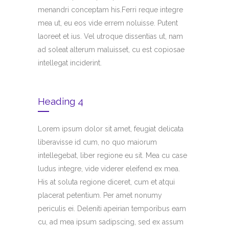
menandri conceptam his.Ferri reque integre
mea ut, eu eos vide errem noluisse. Putent
laoreet et ius. Vel utroque dissentias ut, nam
ad soleat alterum maluisset, cu est copiosae
intellegat inciderint.
Heading 4
Lorem ipsum dolor sit amet, feugiat delicata
liberavisse id cum, no quo maiorum
intellegebat, liber regione eu sit. Mea cu case
ludus integre, vide viderer eleifend ex mea.
His at soluta regione diceret, cum et atqui
placerat petentium. Per amet nonumy
periculis ei. Deleniti apeirian temporibus eam
cu, ad mea ipsum sadipscing, sed ex assum