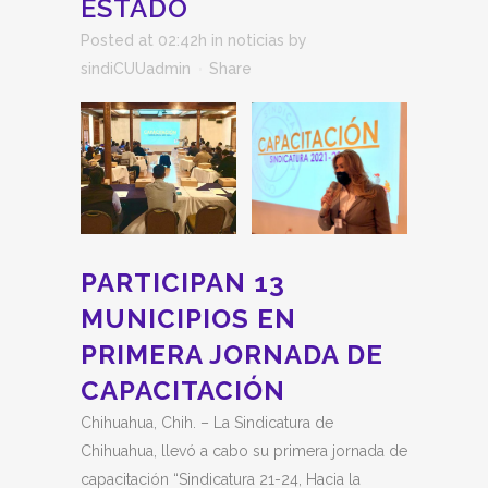
ESTADO
Posted at 02:42h
in
noticias
by
sindiCUUadmin
Share
PARTICIPAN 13
MUNICIPIOS EN
PRIMERA JORNADA DE
CAPACITACIÓN
Chihuahua, Chih. – La Sindicatura de
Chihuahua, llevó a cabo su primera jornada de
capacitación “Sindicatura 21-24, Hacia la