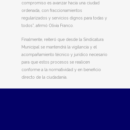
compromiso es avanzar hacia una ciudad
ordenada, con fraccionamientos
regularizados y servicios dignos para todas y
todos”, afirmó Olivia Franco.
Finalmente, reiteró que desde la Sindicatura
Municipal se mantendrá la vigilancia y el
acompañamiento técnico y jurídico necesario
para que estos procesos se realicen
conforme a la normatividad y en beneficio
directo de la ciudadanía.