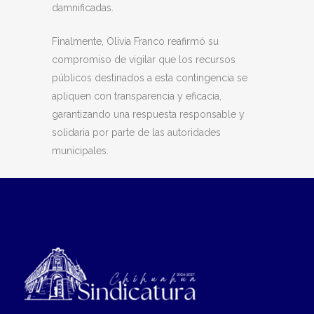
damnificadas.
Finalmente, Olivia Franco reafirmó su
compromiso de vigilar que los recursos
públicos destinados a esta contingencia se
apliquen con transparencia y eficacia,
garantizando una respuesta responsable y
solidaria por parte de las autoridades
municipales.