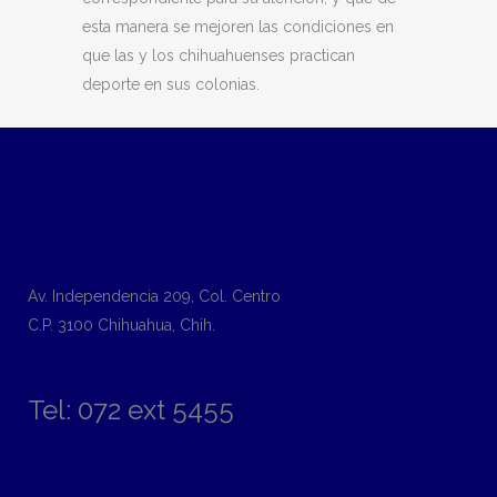
esta manera se mejoren las condiciones en
que las y los chihuahuenses practican
deporte en sus colonias.
Av. Independencia 209, Col. Centro
C.P. 3100 Chihuahua, Chih.
Tel: 072 ext 5455